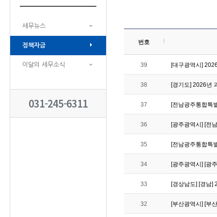
세무뉴스
번호
정책자금
이달의 세무소식
39
[대구광역시] 2026
38
[경기도] 2026
031-245-6311
37
[전남광주통합특별시
36
[광주광역시] [전
35
[전남광주통합특별시
34
[광주광역시] [광
33
[경상남도] [경남] 
32
[부산광역시] [부