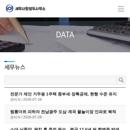
DATA
세무뉴스
전문가 제안 거주용 1주택 종부세·장특공제, 현행 수준 유지
관리자
2026-07-28
찜통더위 피하자 전남광주 도심·계곡 물놀이장 인파로 북적
관리자
2026-07-28
소아 뇌종양, 완치 후 추적 필수…평균 17.6년 뒤 합병증 발생