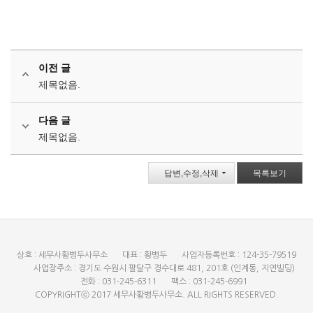
이전 글
제목없음.
다음 글
제목없음.
답변,수정,삭제
목록보기
상호 : 세무사황병두사무소
대표 : 황병두
사업자등록번호 : 124-35-79519
사업장주소 : 경기도 수원시 팔달구 경수대로 481, 201호 (인계동, 지연빌딩)
전화 : 031-245-6311
팩스 : 031-245-6991
COPYRIGHTⓒ 2017 세무사황병두사무소. ALL RIGHTS RESERVED.