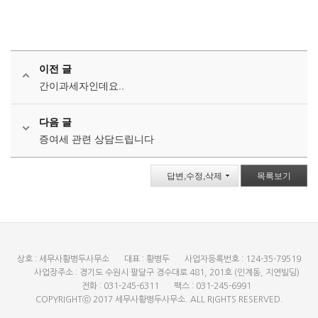
이전 글
간이과세자인데요..
다음 글
증여세 관련 상담드립니다
답변,수정,삭제
목록보기
상호 : 세무사황병두사무소
대표 : 황병두
사업자등록번호 : 124-35-79519
사업장주소 : 경기도 수원시 팔달구 경수대로 481, 201호 (인계동, 지연빌딩)
전화 : 031-245-6311
팩스 : 031-245-6991
COPYRIGHTⓒ 2017 세무사황병두사무소. ALL RIGHTS RESERVED.