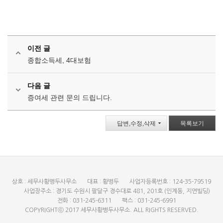
이전 글
종합소득세, 4대보험
다음 글
증여세 관련 문의 드립니다.
답변,수정,삭제
목록보기
상호 : 세무사황병두사무소
대표 : 황병두
사업자등록번호 : 124-35-79519
사업장주소 : 경기도 수원시 팔달구 경수대로 481, 201호 (인계동, 지연빌딩)
전화 : 031-245-6311
팩스 : 031-245-6991
COPYRIGHTⓒ 2017 세무사황병두사무소. ALL RIGHTS RESERVED.